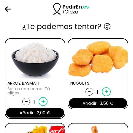
¿Te podemos tentar? 😜
ARROZ BASMATI
NUGGETS
Solo o con carne. Tú
Nuggets
-
+
eliges.
cantidad
Arroz
-
+
Añadir ·
3,50
€
basmati
Añadir ·
2,00
€
cantidad