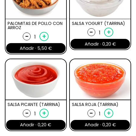
PALOMITAS DE POLLO CON
SALSA YOGURT (TARRINA)
ARROZ
Salsa
-
+
Palomitas
-
+
yogurt
de
Añadir ·
0,20
€
(tarrina)
Añadir ·
5,50
€
pollo
cantidad
con
arroz
cantidad
SALSA PICANTE (TARRINA)
SALSA ROJA (TARRINA)
Salsa
Salsa
-
+
-
+
picante
roja
Añadir ·
0,20
€
Añadir ·
0,20
€
(tarrina)
(tarrina)
cantidad
cantidad