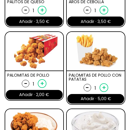
PALITOS DE QUESO
AROS DE CEBOLLA
Palitos
Aros
-
+
-
+
de
de
Añadir ·
3,50
€
Añadir ·
3,50
€
queso
cebolla
cantidad
cantidad
PALOMITAS DE POLLO
PALOMITAS DE POLLO CON
PATATAS
Palomitas
-
+
Palomitas
-
+
de
de
Añadir ·
2,00
€
pollo
Añadir ·
5,00
€
pollo
cantidad
con
patatas
cantidad