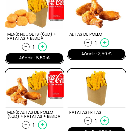
MENÚ: NUGGETS (6UD) +
ALITAS DE POLLO
PATATAS + BEBIDA
Alitas
-
+
Menú:
-
+
de
Nuggets
Añadir ·
3,50
€
pollo
Añadir ·
5,50
€
(6ud)
cantidad
+
patatas
+
bebida
cantidad
MENÚ: ALITAS DE POLLO
PATATAS FRITAS
(5UD) + PATATAS + BEBIDA
Patatas
-
+
Menú:
-
+
fritas