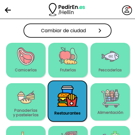
Carnicerías
Fruterías
Pescaderías
Panaderías
Alimentación
Restaurantes
y pastelerías