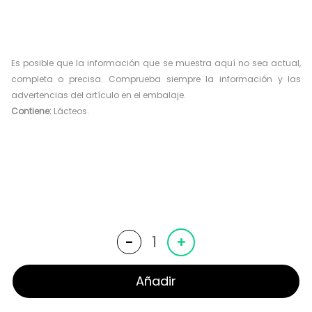
Es posible que la información que se muestra aquí no sea actual,
completa o precisa. Comprueba siempre la información y las
advertencias del artículo en el embalaje.
Contiene:
Lácteos.
Cortado
-
+
cantidad
Añadir